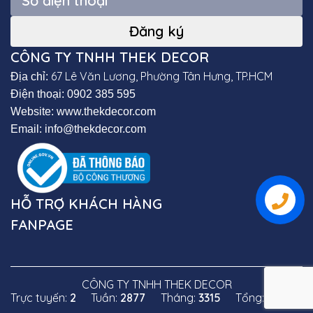
CÔNG TY TNHH THEK DECOR
67 Lê Văn Lương, Phường Tân Hưng, TP.HCM
Địa chỉ:
Điện thoại: 0902 385 595
Website: www.thekdecor.com
Email: info@thekdecor.com
HỖ TRỢ KHÁCH HÀNG
FANPAGE
CÔNG TY TNHH THEK DECOR
Trực tuyến:
2
Tuần:
2877
Tháng:
3315
Tổng:
138047