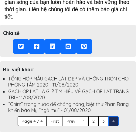
gian sống của bạn luôn hoàn hảo và bền vững theo 
thời gian. Liên hệ chúng tôi để có thêm báo giá chi 
tiết.
Chia sẻ:
Bài viết khác:
TỔNG HỢP MẪU GẠCH LÁT ĐẸP VÀ CHỐNG TRƠN CHO
PHÒNG TẮM 2020 - 11/08/2020
GẠCH ỐP LÁT LÀ GÌ ? TÌM HIỂU VỀ GẠCH ỐP LÁT TRANG
TRÍ - 11/08/2020
“Chìm” trong nước để chống nóng, biệt thự Phan Rang
khiến báo Mỹ “ngả mũ“ - 01/08/2020
Page 4 / 4
First
Prev
1
2
3
4